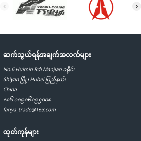
ဆက်သွယ်ရန်အချက်အလက်များ
No.6 Huimin Rd၊ Maojian ခရိုင်၊
Shiyan မြို့၊ Hubei ပြည်နယ်၊
China
+၈၆ ၁၈၉၈၆၈၉၅၀၀၈
fanya_trade@163.com
ထုတ်ကုန်များ