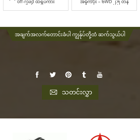
off-road ထရပ်ကား
အမှိုက်ပုံး – ၆WD ၂.၅ တန်
ကိုယ်ထည် ...
off-ro...
အချက်အလက်တောင်းခံပါ ကျွန်ုပ်တို့ထံ ဆက်သွယ်ပါ
သတင်းလွှာ