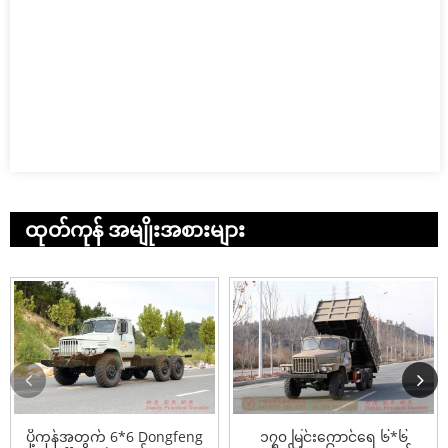
ထုတ်ကုန် အမျိုးအစားများ
ပို့ကုန်အတွက် 6*6 Dongfeng
၁၇၀ မြင်းကောင်ရေ ၆*၆