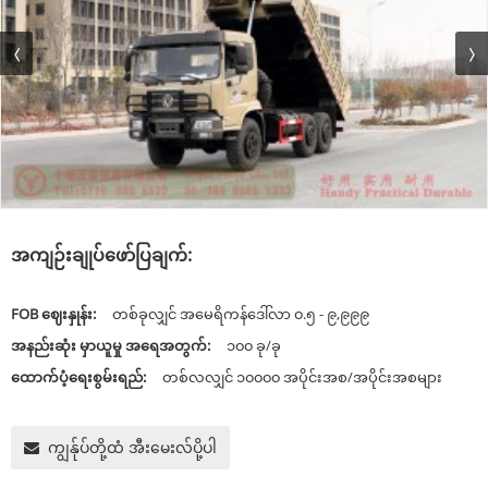
အကျဉ်းချုပ်ဖော်ပြချက်:
FOB ဈေးနှုန်း:
တစ်ခုလျှင် အမေရိကန်ဒေါ်လာ ၀.၅ - ၉,၉၉၉
အနည်းဆုံး မှာယူမှု အရေအတွက်:
၁၀၀ ခု/ခု
ထောက်ပံ့ရေးစွမ်းရည်:
တစ်လလျှင် ၁၀၀၀၀ အပိုင်းအစ/အပိုင်းအစများ
ကျွန်ုပ်တို့ထံ အီးမေးလ်ပို့ပါ