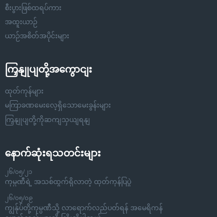
စီးပွားဖြစ်ထရပ်ကား
အထူးယာဉ်
ယာဉ်အစိတ်အပိုင်းများ
ကြှနျုပျတို့အကွောငျး
ထုတ်ကုန်များ
မကြာခဏမေးလေ့ရှိသောမေးခွန်းများ
ကြှနျုပျတို့ကိုဆကျသှယျရနျ
နောက်ဆုံးရသတင်းများ
၂၆/၀၅/၂၁
ကုမ္ပဏီရဲ့ အသစ်ထွက်ရှိလာတဲ့ ထုတ်ကုန်ပြပွဲ
၂၆/၀၅/၀၉
ကျွန်ုပ်တို့ကုမ္ပဏီသို့ လာရောက်လည်ပတ်ရန် အမေရိကန်