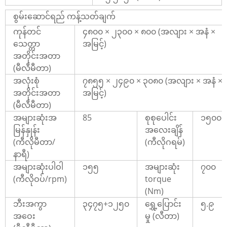
စွမ်းဆောင်ရည် ကန့်သတ်ချက်
ကုန်တင်
၄၈၀၀ × ၂၃၀၀ × ၈၀၀ (အလျား × အနံ ×
သေတ္တာ
အမြင့်)
အတိုင်းအတာ
(မီလီမီတာ)
အလုံးစုံ
၇၈၅၅ × ၂၄၉၀ × ၃၀၈၀ (အလျား × အနံ ×
အတိုင်းအတာ
အမြင့်)
(မီလီမီတာ)
အများဆုံးအ
85
စုစုပေါင်း
၁၅၀၀၀
မြန်နှုန်း
အလေးချိန်
(ကီလိုမီတာ/
(ကီလိုဂရမ်)
နာရီ)
အများဆုံးပါဝါ
၁၅၅
အများဆုံး
၇၀၀
(ကီလိုဝပ်/rpm)
torque
(Nm)
ဘီးအကွာ
၃၄၇၅+၁၂၅၀
ရွှေ့ပြောင်း
၅.၉
အဝေး
မှု (လီတာ)