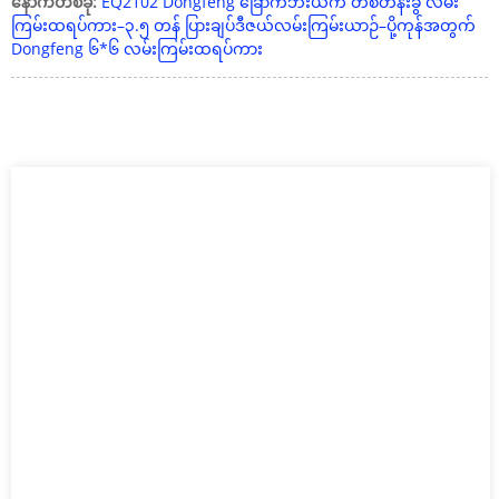
နောက်တစ်ခု:
EQ2102 Dongfeng ခြောက်ဘီးယက် တစ်တန်းခွဲ လမ်း
ကြမ်းထရပ်ကား–၃.၅ တန် ပြားချပ်ဒီဇယ်လမ်းကြမ်းယာဉ်–ပို့ကုန်အတွက်
Dongfeng ၆*၆ လမ်းကြမ်းထရပ်ကား