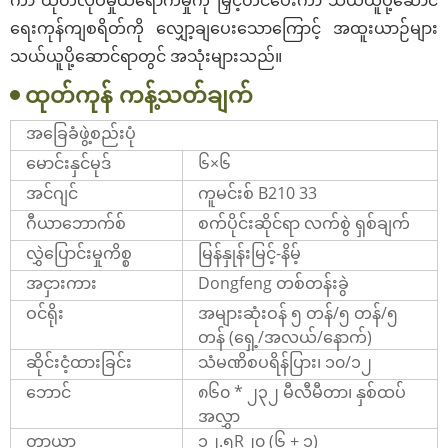
ရေးကုန်ကျစရိတ်ကို လျှော့ချပေးသောကြောင့် အထူးယာဉ်များ
သယ်ယူပို့ဆောင်ရာတွင် အသုံးများသည်။
ထုတ်ကုန် ကန့်သတ်ချက်
အခြေခံဖွဲ့စည်းပုံ
မောင်းနှင်မုဒ်
၆×၆
အင်ဂျင်
ကူမင်းစ် B210 33
ဂီယာဘောက်စ်
စက်ပိုင်းဆိုင်ရာ လက်စွဲ ရှစ်ချက်
လွှဲပြောင်းမှုကိစ္စ
မြန်နှုန်းမြင့်-နိမ့်
အငှားကား
Dongfeng တစ်တန်းခွဲ
ဝင်ရိုး
အများဆုံးဝန် ၅ တန်/၅ တန်/၅
တန် (ရှေ့/အလယ်/နောက်)
ဆိုင်းငံ့ထားခြင်း
သံမဏိစပရိန်ပြား၊ ၁၀/၁၂
ဘောင်
၈၆၀ * ၂၃၂ မီလီမီတာ၊ နှစ်ထပ်
အလွှာ
တာယာ
၁၂.၅R၂၀ (၆ + ၁)