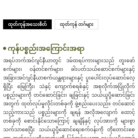
ထုတ်ကုန်အသေးစိတ်
ထုတ်ကုန် တဂ်များ
ကုန်ပစ္စည်းအကြောင်းအရာ
အရပ်ဘက်အင်ဂျင်နီယာတွင် ဒမ်ထရပ်ကားများသည် တူးဖော်
စက်များ၊ ဝန်တင်စက်များ၊ ခါးပတ်သယ်ဆောင်စက်များနှင့်
အခြားအင်ဂျင်နီယာစက်ယန္တရားများနှင့် ပူးပေါင်းလုပ်ဆောင်လေ့
ရှိပြီး မြေကြီး၊ သဲနှင့် ကျောက်စရစ်နှင့် အစုလိုက်အပြုံလိုက်
ပစ္စည်းများကို တင်ဆောင်ခြင်း၊ ချခြင်းနှင့် သယ်ယူပို့ဆောင်ခြင်း
အတွက် ထုတ်လုပ်မှုလိုင်းတစ်ခုကို ဖွဲ့စည်းပေးသည်။ တင်ဆောင်
သည့်ကားသည် ပစ္စည်းများကို ချရန် အလိုအလျောက် ထောင့်
တစ်ခုကို စောင်းနိုင်သောကြောင့် ချချိန်နှင့် လုပ်အားကို များစွာ
သက်သာစေပြီး သယ်ယူပို့ဆောင်ရေးစက်ဝန်းကို တိုတောင်းစေ
ကာ ထုတ်လုပ်မှုထိရောက်မှုကို မြှင့်တင်ပေးကာ သယ်ယူပို့ဆောင်