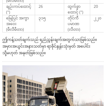
(မီလီမီတာ)
ချဉ်းကပ်ထောင့်
26
ထွက်ခွာ
20
(°)
ထောင့် (°)
မြေပြင် အကွာ
၃၁၅
တိုင်ကီ
၂၂၀
အဝေး
ပမာဏ
(မီလီမီတာ)
(လီတာ)
ဤကန့်သတ်ချက်သည် ရည်ညွှန်းချက်အတွက်သာဖြစ်သည်။
အမှားအယွင်းအနားသတ်မှာ ရာခိုင်နှုန်းသုံးမှတ် အပေါင်း
သို့မဟုတ် အနုတ်ဖြစ်သည်။