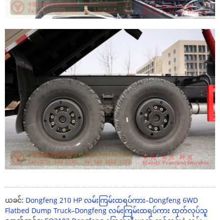
ယခင်:
Dongfeng 210 HP လမ်းကြမ်းထရပ်ကား–Dongfeng 6WD
Flatbed Dump Truck–Dongfeng လမ်းကြမ်းထရပ်ကား ထုတ်လုပ်သူ