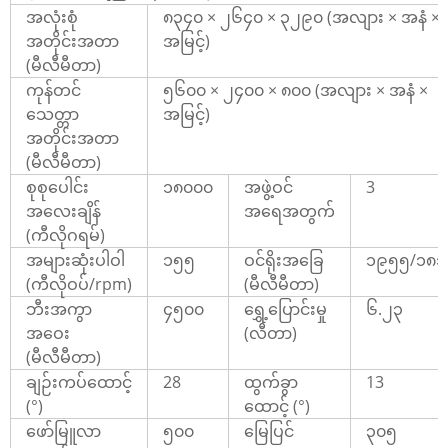
အလုံးစုံ
၈၃၄၀ × ၂၆၄၀ × ၃၂၉၀ (အလျား × အနံ ×
အတိုင်းအတာ
အမြင့်)
(မီလီမီတာ)
ကုန်တင်
၅၆၀၀ × ၂၄၀၀ × ၈၀၀ (အလျား × အနံ ×
သေတ္တာ
အမြင့်)
အတိုင်းအတာ
(မီလီမီတာ)
စုစုပေါင်း
၁၈၀၀၀
အဖွဲ့ဝင်
3
အလေးချိန်
အရေအတွက်
(ကီလိုဂရမ်)
အများဆုံးပါဝါ
၁၅၅
ဝင်ရိုးအခြေ
၁၉၅၅/၁၈၁
(ကီလိုဝပ်/rpm)
(မီလီမီတာ)
ဘီးအကွာ
၄၅၀၀
ရွှေ့ပြောင်းမှု
၆.၂၃
အဝေး
(လီတာ)
(မီလီမီတာ)
ချဉ်းကပ်ထောင့်
28
ထွက်ခွာ
13
(°)
ထောင့် (°)
ဖော်မြူလာ
၅၀၀
မြေပြင်
၃၀၅