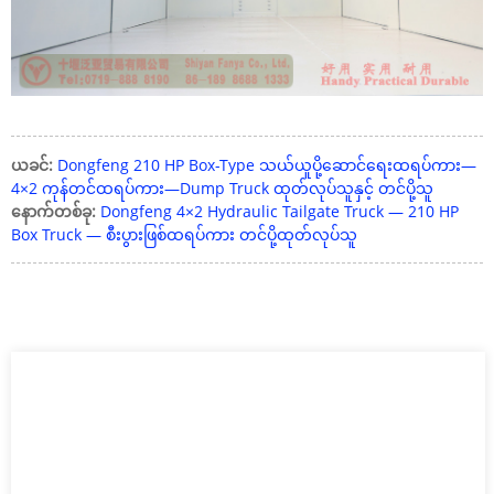
ယခင်:
Dongfeng 210 HP Box-Type သယ်ယူပို့ဆောင်ရေးထရပ်ကား—
4×2 ကုန်တင်ထရပ်ကား—Dump Truck ထုတ်လုပ်သူနှင့် တင်ပို့သူ
နောက်တစ်ခု:
Dongfeng 4×2 Hydraulic Tailgate Truck — 210 HP
Box Truck — စီးပွားဖြစ်ထရပ်ကား တင်ပို့ထုတ်လုပ်သူ