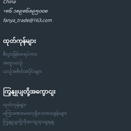
China
+၈၆ ၁၈၉၈၆၈၉၅၀၀၈
fanya_trade@163.com
ထုတ်ကုန်များ
စီးပွားဖြစ်ထရပ်ကား
အထူးယာဉ်
ယာဉ်အစိတ်အပိုင်းများ
ကြှနျုပျတို့အကွောငျး
ထုတ်ကုန်များ
မကြာခဏမေးလေ့ရှိသောမေးခွန်းများ
ကြှနျုပျတို့ကိုဆကျသှယျရနျ