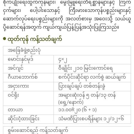
စိုက်ပျိုးရေးထွက်ကုန်များ၊ မွေးမြူရေးတိရစ္ဆာန်များနှင့် ကြက်
ငှက်များ၊ ပေါ့ပါးသောနှင့် ကြီးမားသောကုန်ပစ္စည်းများနှင့်
ဆောက်လုပ်ရေးပစ္စည်းများကို အလတ်စားမှ အဝေးသို့ သယ်ယူ
ပို့ဆောင်ရန်အတွက် ကျယ်ကျယ်ပြန့်ပြန့်အသုံးပြုကြသည်။
ထုတ်ကုန် ကန့်သတ်ချက်
အခြေခံဖွဲ့စည်းပုံ
မောင်းနှင်မုဒ်
၄×၂
အင်ဂျင်
ဝီချိုင်း ၂၁၀ မြင်းကောင်ရေ
ဂီယာဘောက်စ်
စက်ပိုင်းဆိုင်ရာ လက်စွဲ ဆယ်ချက်
အငှားကား
ပြားချပ်ချပ် တစ်တန်းခွဲ
ဝင်ရိုး
အများဆုံးဝန် ၅ တန်/၁၃ တန်
(ရှေ့/နောက်)
တာယာ
၁၁.၀၀R၂၀ (၆ + ၁)
ဆိုင်းငံ့ထားခြင်း
သံမဏိပြားစပရိန်များ ၁၂/၁၂+၆
စွမ်းဆောင်ရည် ကန့်သတ်ချက်