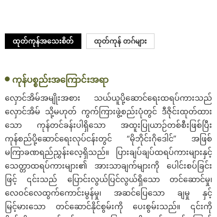
ထုတ်ကုန်အသေးစိတ်
ထုတ်ကုန် တဂ်များ
ကုန်ပစ္စည်းအကြောင်းအရာ
လှောင်အိမ်အမျိုးအစား သယ်ယူပို့ဆောင်ရေးထရပ်ကားသည်
လှောင်အိမ် သို့မဟုတ် ကွက်ကြားဖွဲ့စည်းပုံတွင် ဒီဇိုင်းထုတ်ထား
သော ကုန်တင်ခန်းပါရှိသော အထူးပြုယာဉ်တစ်စီးဖြစ်ပြီး
ကုန်စည်ပို့ဆောင်ရေးလုပ်ငန်းတွင် “မိုဘိုင်းဂိုဒေါင်” အဖြစ်
မကြာခဏရည်ညွှန်းလေ့ရှိသည်။ ပြားချပ်ချပ်ထရပ်ကားများနှင့်
သေတ္တာထရပ်ကားများ၏ အားသာချက်များကို ပေါင်းစပ်ခြင်း
ဖြင့် ၎င်းသည် ပြောင်းလွယ်ပြင်လွယ်ရှိသော တင်ဆောင်မှု၊
လေဝင်လေထွက်ကောင်းမွန်မှု၊ အဆင်ပြေသော ချမှု နှင့်
မြင့်မားသော တင်ဆောင်နိုင်စွမ်းကို ပေးစွမ်းသည်။ ၎င်းကို