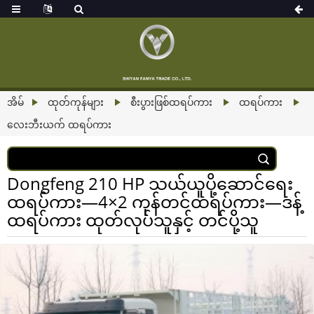
အိမ်
ထုတ်ကုန်များ
စီးပွားဖြစ်ထရပ်ကား
ထရပ်ကား
လေးဘီးယက် ထရပ်ကား
Dongfeng 210 HP သယ်ယူပို့ဆောင်ရေး
ထရပ်ကား—4×2 ကုန်တင်ထရပ်ကား—ဒန့်
ထရပ်ကား ထုတ်လုပ်သူနှင့် တင်ပို့သူ