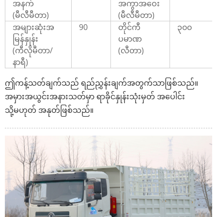
အနက်
အကွာအဝေး
(မီလီမီတာ)
(မီလီမီတာ)
အများဆုံးအ
90
တိုင်ကီ
၃၀၀
မြန်နှုန်း
ပမာဏ
(ကီလိုမီတာ/
(လီတာ)
နာရီ)
ဤကန့်သတ်ချက်သည် ရည်ညွှန်းချက်အတွက်သာဖြစ်သည်။
အမှားအယွင်းအနားသတ်မှာ ရာခိုင်နှုန်းသုံးမှတ် အပေါင်း
သို့မဟုတ် အနုတ်ဖြစ်သည်။