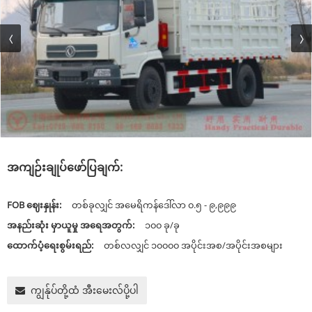
အကျဉ်းချုပ်ဖော်ပြချက်:
FOB ဈေးနှုန်း:
တစ်ခုလျှင် အမေရိကန်ဒေါ်လာ ၀.၅ - ၉,၉၉၉
အနည်းဆုံး မှာယူမှု အရေအတွက်:
၁၀၀ ခု/ခု
ထောက်ပံ့ရေးစွမ်းရည်:
တစ်လလျှင် ၁၀၀၀၀ အပိုင်းအစ/အပိုင်းအစများ
ကျွန်ုပ်တို့ထံ အီးမေးလ်ပို့ပါ