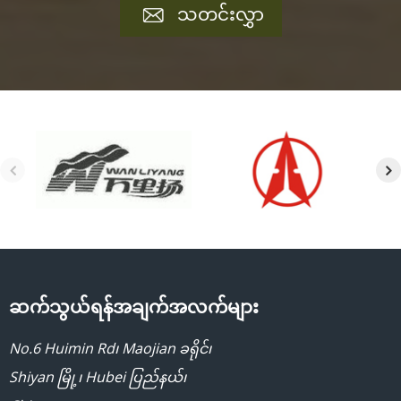
သတင်းလွှာ
ဆက်သွယ်ရန်အချက်အလက်များ
No.6 Huimin Rd၊ Maojian ခရိုင်၊
Shiyan မြို့၊ Hubei ပြည်နယ်၊