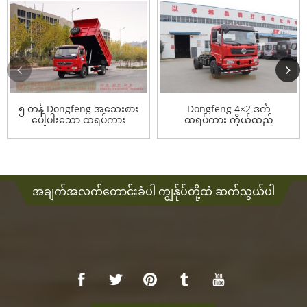
၅ တန် Dongfeng အသေးစား
Dongfeng 4×2 ဒက်
ပေါ့ပါးသော ထရပ်ကား
ထရပ်ကား ကိုယ်ထည်
Dump TruckR...
အချက်အလက်တောင်းခံပါ ကျွန်ုပ်တို့ထံ ဆက်သွယ်ပါ