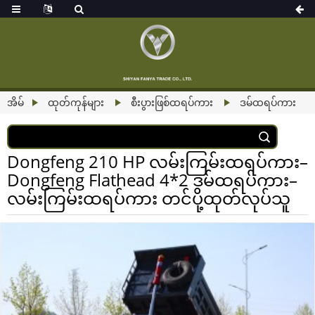
အိမ်
ထုတ်ကုန်များ
စီးပွားဖြစ်ထရပ်ကား
ဒမ်ထရပ်ကား
Dongfeng 210 HP လမ်းကြမ်းထရပ်ကား–
Dongfeng Flathead 4*2 ဒမ်ထရပ်ကား–
လမ်းကြမ်းထရပ်ကား တင်ပို့ထုတ်လုပ်သူ