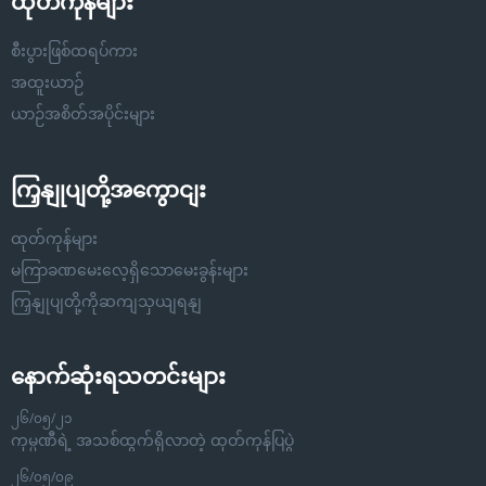
ထုတ်ကုန်များ
စီးပွားဖြစ်ထရပ်ကား
အထူးယာဉ်
ယာဉ်အစိတ်အပိုင်းများ
ကြှနျုပျတို့အကွောငျး
ထုတ်ကုန်များ
မကြာခဏမေးလေ့ရှိသောမေးခွန်းများ
ကြှနျုပျတို့ကိုဆကျသှယျရနျ
နောက်ဆုံးရသတင်းများ
၂၆/၀၅/၂၁
ကုမ္ပဏီရဲ့ အသစ်ထွက်ရှိလာတဲ့ ထုတ်ကုန်ပြပွဲ
၂၆/၀၅/၀၉