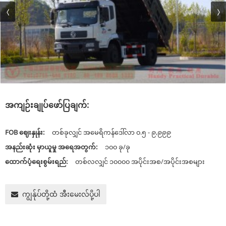
အကျဉ်းချုပ်ဖော်ပြချက်:
FOB ဈေးနှုန်း:
တစ်ခုလျှင် အမေရိကန်ဒေါ်လာ ၀.၅ - ၉,၉၉၉
အနည်းဆုံး မှာယူမှု အရေအတွက်:
၁၀၀ ခု/ခု
ထောက်ပံ့ရေးစွမ်းရည်:
တစ်လလျှင် ၁၀၀၀၀ အပိုင်းအစ/အပိုင်းအစများ
ကျွန်ုပ်တို့ထံ အီးမေးလ်ပို့ပါ