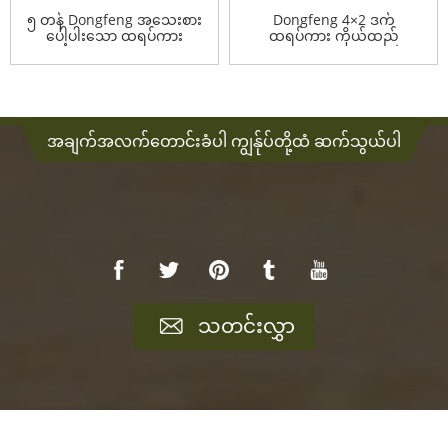
၅ တန် Dongfeng အသေးစား
Dongfeng 4×2 ဒက်
ပေါ့ပါးသော ထရပ်ကား
ထရပ်ကား ကိုယ်ထည်
Dump TruckR...
အချက်အလက်တောင်းခံပါ ကျွန်ုပ်တို့ထံ ဆက်သွယ်ပါ
သတင်းလွှာ