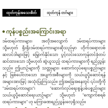
ထုတ်ကုန်အသေးစိတ်
ထုတ်ကုန် တဂ်များ
ကုန်ပစ္စည်းအကြောင်းအရာ
ဒမ်ထရပ်ကားများ၊ အလိုအလျောက် ဒမ်ထရပ်ကားများ
သို့မဟုတ် ရိုးရိုးဒမ်ထရပ်ကားများဆိုသည်မှာ ဟိုက်ဒရောလစ်
ဆလင်ဒါများဖြင့် မြှောက်နိုင်သော ပွင့်လင်းသောကုန်တင်ခုံတပ်
ဆင်ထားသော သို့မဟုတ် ဆွဲယူသည့် ထရပ်ကားများကို ရည်ညွှန်း
သည်။ ဤယာဉ်များကို သတ္တုများ၊ ဆောက်လုပ်ရေးပစ္စည်းများ
နှင့် ဖြစ်ပေါ်လာသော အပျက်အစီးများကို သယ်ယူပို့ဆောင်ရန်
အများအားဖြင့် အသုံးပြုကြသည်။ ဤအခြေအနေတွင် ၎င်းတို့ကို
"ဒမ်ထရပ်ကားများ"၊ "ဆောက်လုပ်ရေးစွန့်ပစ်ပစ္စည်းများ
သယ်ယူပို့ဆောင်ရေးယာဉ်များ" သို့မဟုတ် "ကျောက်စရစ်
ထရပ်ကားများ" ဟု မကြာခဏရည်ညွှန်းလေ့ရှိသည်။