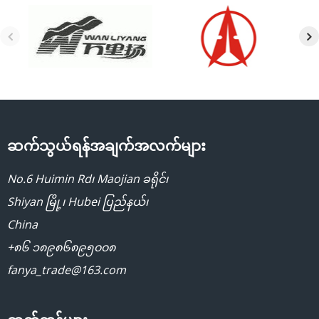
ဆက်သွယ်ရန်အချက်အလက်များ
No.6 Huimin Rd၊ Maojian ခရိုင်၊
Shiyan မြို့၊ Hubei ပြည်နယ်၊
China
+၈၆ ၁၈၉၈၆၈၉၅၀၀၈
fanya_trade@163.com