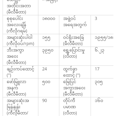
အတိုင်းအတာ
(မီလီမီတာ)
စုစုပေါင်း
၁၈၀၀၀
အဖွဲ့ဝင်
3
အလေးချိန်
အရေအတွက်
(ကီလိုဂရမ်)
အများဆုံးပါဝါ
၁၅၅
ဝင်ရိုးအခြေ
၁၉၅၅/၁၈၁
(ကီလိုဝပ်/rpm)
(မီလီမီတာ)
ဘီးအကွာ
၃၉၅၀
ရွှေ့ပြောင်းမှု
၆.၂၃
အဝေး
(လီတာ)
(မီလီမီတာ)
ချဉ်းကပ်ထောင့်
24
ထွက်ခွာ
17
(°)
ထောင့် (°)
ဖော်မြူလာ
၅၀၀
မြေပြင်
၃၀၅
အနက်
အကွာအဝေး
(မီလီမီတာ)
(မီလီမီတာ)
အများဆုံးအ
90
တိုင်ကီ
၁၆၀
မြန်နှုန်း
ပမာဏ
(ကီလိုမီတာ/
(လီတာ)