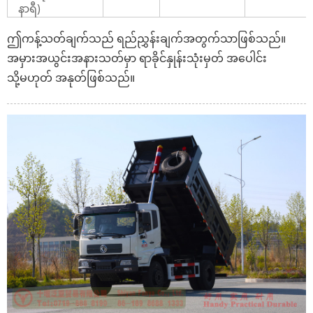
နာရီ)
ဤကန့်သတ်ချက်သည် ရည်ညွှန်းချက်အတွက်သာဖြစ်သည်။
အမှားအယွင်းအနားသတ်မှာ ရာခိုင်နှုန်းသုံးမှတ် အပေါင်း
သို့မဟုတ် အနုတ်ဖြစ်သည်။