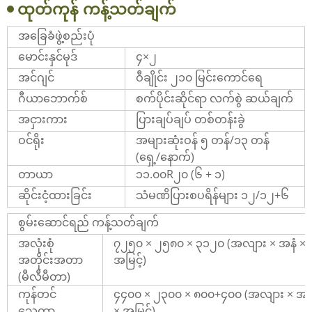
ထုတ်ကုန် ကန့်သတ်ချက်
အခြေခံဖွဲ့စည်းပုံ
မောင်းနှင်မုဒ်
၄×၂
အင်ဂျင်
ဝီချိုင်း ၂၁၀ မြင်းကောင်ရေ
ဂီယာဘောက်စ်
စက်ပိုင်းဆိုင်ရာ လက်စွဲ ဆယ်ချက်
အငှားကား
ပြားချပ်ချပ် တစ်တန်းခွဲ
ဝင်ရိုး
အများဆုံးဝန် ၅ တန်/၁၃ တန်
(ရှေ့/နောက်)
တာယာ
၁၁.၀၀R၂၀ (၆ + ၁)
ဆိုင်းငံ့ထားခြင်း
သံမဏိပြားစပရိန်များ ၁၂/၁၂+၆
စွမ်းဆောင်ရည် ကန့်သတ်ချက်
အလုံးစုံ
၇၂၅၀ × ၂၅၈၀ × ၃၁၂၀ (အလျား × အနံ ×
အတိုင်းအတာ
အမြင့်)
(မီလီမီတာ)
ကုန်တင်
၄၄၀၀ × ၂၃၀၀ × ၈၀၀+၄၀၀ (အလျား × အန
သေတ္တာ
× အမြင့်)