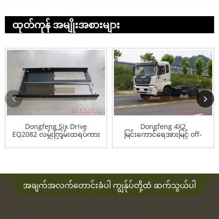
ထုတ်ကုန် အမျိုးအစားများ
Dongfeng Six Drive
Dongfeng 4X2
EQ2082 လမ်းကြမ်းထရပ်ကား
မြင်းကောင်ရေအားမြင့် off-
အမြီးပိုင်း...
road chassis...
အချက်အလက်တောင်းခံပါ ကျွန်ုပ်တို့ထံ ဆက်သွယ်ပါ