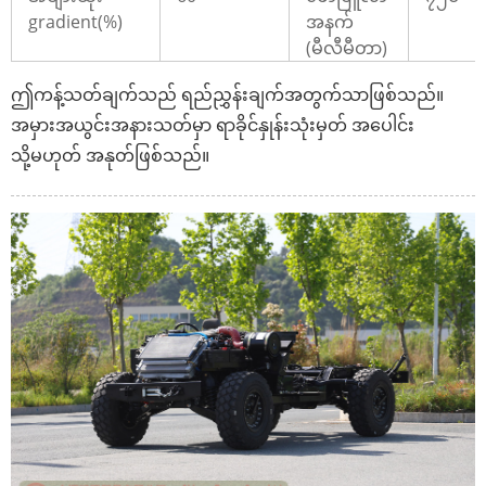
gradient(%)
အနက်
(မီလီမီတာ)
ဤကန့်သတ်ချက်သည် ရည်ညွှန်းချက်အတွက်သာဖြစ်သည်။
အမှားအယွင်းအနားသတ်မှာ ရာခိုင်နှုန်းသုံးမှတ် အပေါင်း
သို့မဟုတ် အနုတ်ဖြစ်သည်။