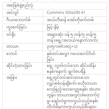
အခြေခံဖွဲ့စည်းပုံ
အင်ဂျင်
Cummins ISDe200 41
ဂီယာဘောက်စ်
အယ်လီဆန် အော်တိုမက်တစ်
ကူးစက်ခြင်း
မြင့်-နိမ့်
ဝင်ရိုး
အများဆုံး ဝန် ၅ တန်/၅ တန်/၅
တန် (ရှေ့/အလယ်/
နောက်ဘက်)
တာယာ
၃၀၅/၁၈R၁၈(၄+၁)
ဘောင်
နှစ်ထပ်အလွှာ ဂဟေဆက်ပိတ်
ခြင်း
ဆိုင်းငံ့ထားခြင်း
ရှေ့: လွတ်လပ်သော ဆိုင်းထိန်း
စနစ်/နောက်: ရွက်စပရိန်
အခြား
ရှေ့တွင်တပ်ဆင်ထားသော
လျှပ်စစ်ဝန်ချီစက်၊ ဗဟိုတာယာ
လေဖြည့်/လေလျှော့စနစ်၊ အဲယား
ကွန်း၊ တာယာအတွင်းခံထောက်ပံ့
မှု၊ ချော်လဲမှုကာကွယ်သည့်စနစ်၊
တိုက်မိမှုကာကွယ်သည့်မီးများ၊