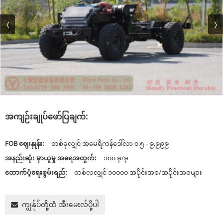
အကျဉ်းချုပ်ဖော်ပြချက်:
FOB ဈေးနှုန်း:
တစ်ခုလျှင် အမေရိကန်ဒေါ်လာ ၀.၅ - ၉,၉၉၉
အနည်းဆုံး မှာယူမှု အရေအတွက်:
၁၀၀ ခု/ခု
ထောက်ပံ့ရေးစွမ်းရည်:
တစ်လလျှင် ၁၀၀၀၀ အပိုင်းအစ/အပိုင်းအစများ
ကျွန်ုပ်တို့ထံ အီးမေးလ်ပို့ပါ