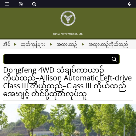
အိမ်
ထုတ်ကုန်များ
အထူးယာဉ်
အထူးယာဉ်ကိုယ်ထည်
Dongfeng 4WD သံချပ်ကာယာဉ်
ကိုယ်ထည်–Allison Automatic Left-drive
Class III ကိုယ်ထည်–Class III ကိုယ်ထည်
အေးဂျင့် တင်ပို့ထုတ်လုပ်သူ