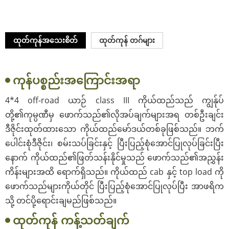
ထုတ်ကုန်အသေးစိတ်
ထုတ်ကုန် တဂ်များ
ကုန်ပစ္စည်းအကြောင်းအရာ
4*4 off-road ယာဉ် class III ကိုယ်ထည်သည် ကျွန်ုပ်
တို့၏ကုမ္ပဏီမှ ဖောက်သည်၏လိုအပ်ချက်များအရ တစ်ဦးချင်း
ဒီဇိုင်းထုတ်ထားသော ကိုယ်ထည်မော်ဒယ်တစ်ခုဖြစ်သည်။ ဘက်
ပေါင်းစုံဒီဇိုင်း၊ စမ်းသပ်ခြင်းနှင့် ပြီးပြည့်စုံအောင်ပြုလုပ်ခြင်းပြီး
နောက် ကိုယ်ထည်၏ဖြတ်သန်းနိုင်မှုသည် ဖောက်သည်၏အညွှန်း
ကိန်းများအထိ ရောက်ရှိသည်။ ကိုယ်ထည် cab နှင့် top load ကို
ဖောက်သည်များကိုယ်တိုင် ပြီးပြည့်စုံအောင်ပြုလုပ်ပြီး အာဖရိက
သို့ တင်ပို့ရောင်းချမည်ဖြစ်သည်။
ထုတ်ကုန် ကန့်သတ်ချက်