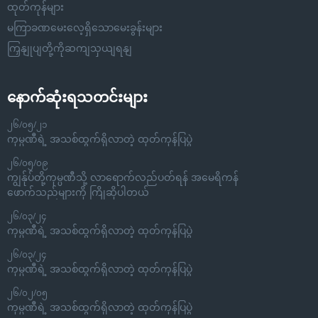
ထုတ်ကုန်များ
မကြာခဏမေးလေ့ရှိသောမေးခွန်းများ
ကြှနျုပျတို့ကိုဆကျသှယျရနျ
နောက်ဆုံးရသတင်းများ
၂၆/၀၅/၂၁
ကုမ္ပဏီရဲ့ အသစ်ထွက်ရှိလာတဲ့ ထုတ်ကုန်ပြပွဲ
၂၆/၀၅/၀၉
ကျွန်ုပ်တို့ကုမ္ပဏီသို့ လာရောက်လည်ပတ်ရန် အမေရိကန်
ဖောက်သည်များကို ကြိုဆိုပါတယ်
၂၆/၀၃/၂၄
ကုမ္ပဏီရဲ့ အသစ်ထွက်ရှိလာတဲ့ ထုတ်ကုန်ပြပွဲ
၂၆/၀၃/၂၄
ကုမ္ပဏီရဲ့ အသစ်ထွက်ရှိလာတဲ့ ထုတ်ကုန်ပြပွဲ
၂၆/၀၂/၀၅
ကုမ္ပဏီရဲ့ အသစ်ထွက်ရှိလာတဲ့ ထုတ်ကုန်ပြပွဲ