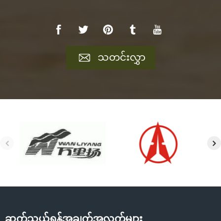
သတင်းလွှာ
ဆက်သွယ်ရန်အချက်အလက်များ