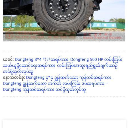
ယခင်:
Dongfeng 8*4 헛간ထရပ်ကား–Dongfeng 500 HP လမ်းကြမ်း
သယ်ယူပို့ဆောင်ရေးထရပ်ကား–လမ်းကြမ်းအထူးရည်ရွယ်ချက်ယာဉ်
တင်ပို့ထုတ်လုပ်သူ
နောက်တစ်ခု:
Dongfeng ၄*၄ ချွန်ထက်သော ကုန်တင်ထရပ်ကား–
Dongfeng ချွန်ထက်သော ကက်ဘ် လမ်းကြမ်း ဒမ်ထရပ်ကား –
Dongfeng ကုန်တင်ထရပ်ကား တင်ပို့ထုတ်လုပ်သူ