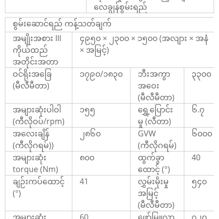
လေချွန်စွမ်းရည်
စွမ်းဆောင်ရည် ကန့်သတ်ချက်
အမျိုးအစား III
၄၉၅၀ × ၂၃၀၀ × ၁၅၀၀ (အလျား × အနံ
ကိုယ်ထည်
× အမြင့်)
အတိုင်းအတာ
ဝင်ရိုးအခြေ
၁၇၉၀/၁၈၃၀
ဘီးအကွာ
၃၃၀၀
(မီလီမီတာ)
အဝေး
(မီလီမီတာ)
အများဆုံးပါဝါ
၁၅၅
ရွှေ့ပြောင်း
၆.၇
(ကီလိုဝပ်/rpm)
မှု (လီတာ)
အလေးချိန်
၂၈၆၀
GVW
၆၀၀၀
(ကီလိုဂရမ်)
)
(ကီလိုဂရမ်)
အများဆုံး
၈၀၀
ထွက်ခွာ
40
torque (Nm)
ထောင့် (°)
ချဉ်းကပ်ထောင့်
41
လွှမ်းမိုးမှု
၅၄၀
(°)
အမြင့်
(မီလီမီတာ)
အများဆုံး
60
ဖော်မြူလာ
၇၂၀