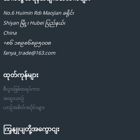
No.6 Huimin Rd၊ Maojian ခရိုင်၊
Shiyan မြို့၊ Hubei ပြည်နယ်၊
China
+၈၆ ၁၈၉၈၆၈၉၅၀၀၈
fanya_trade@163.com
ထုတ်ကုန်များ
စီးပွားဖြစ်ထရပ်ကား
အထူးယာဉ်
ယာဉ်အစိတ်အပိုင်းများ
ကြှနျုပျတို့အကွောငျး