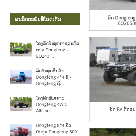
ລົດ Dongfen
ຜະລິດຕະພັນທີ່ໂດດເດັ່ນ
EQ2050E
ໂຄງລົດບັນທຸກກາຊວນຫົວ
ຍາວ Dongfeng –
EQ240 ...
ລົດບັນທຸກສິນຄ້າ
Dongfeng 4*4 ຊີ້ -
Dongfeng ຊີ້...
ໂຄງລົດຫຸ້ມເກາະ
Dongfeng 4WD–
ລົດ RV ດັດແປງ
Allison...
Dongfeng 8*4 ລົດ
ບັນທຸກ-Dongfeng 500