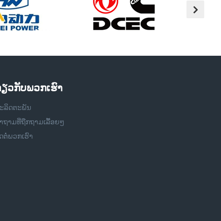
່ຽວກັບພວກເຮົາ
ະລິດຕະພັນ
ຳຖາມທີ່ຖືກຖາມເລື້ອຍໆ
ິດຕໍ່ພວກເຮົາ