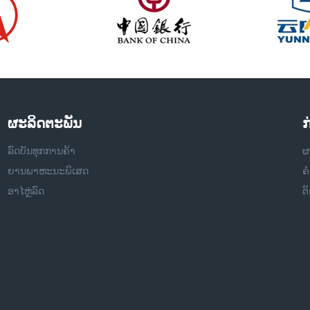
ຜະລິດຕະພັນ
ກ
ລົດບັນທຸກການຄ້າ
ຜ
ຍານພາຫະນະພິເສດ
ຄ
ອາໄຫຼ່ລົດ
ຕ