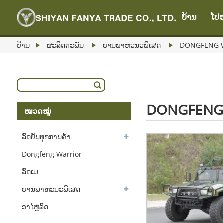
ບ້ານ
ໂປຣ
ບ້ານ
ຜະລິດຕະພັນ
ຍານພາຫະນະພິເສດ
DONGFENG 
DONGFENG
ໝວດໝູ່
ລົດບັນທຸກການຄ້າ
Dongfeng Warrior
ລົດເມ
ຍານພາຫະນະພິເສດ
ອາໄຫຼ່ລົດ