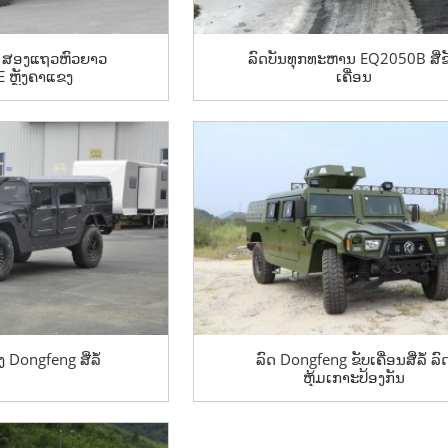
g ສອງແຖວຫົວຍາວ
ລົດບັນທຸກທະຫານ EQ2050B ສີ່ຂ
 ຫຼັງຄາແຂງ
ເຄື່ອນ
 Dongfeng ສີ່ລໍ້
ລົດ Dongfeng ຂັບເຄື່ອນສີ່ລໍ້ ລົ
ຫຸ້ມເກາະປ້ອງກັນ