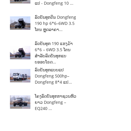
ແປ - Dongfeng 10 ...
ລົດບັນທຸກດິນ Dongfeng
190 hp 6*6–6WD 3.5
ໂຕນ ຫຼຸດລາຄາ...
ລົດບັນທຸກ 190 ແຮງມ້າ
6*6 – 6WD 3.5 ໂຕນ
ສຳລັບລົດບັນທຸກແບ
ບອອບໂຣດ...
ລົດບັນທຸກແບບແປ
Dongfeng 500hp–
Dongfeng 8*4 ແປ...
ໂຄງລົດບັນທຸກກາຊວນຫົວ
ຍາວ Dongfeng –
EQ240 ...