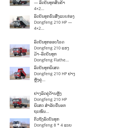
— ລົດບັນທຸກສິນຄ້າ
4×2...
ລົດບັນທຸກຂົນສົ່ງແບບກ່ອງ
Dongfeng 210 HP —
4×2...
ລົດບັນທຸກອອບໂຣດ
Dongfeng 210 ແຮງ
ມ້າ–ລົດບັນທຸກ
Dongfeng Flathe...
ລົດບັນທຸກພິເສດ
Dongfeng 210 HP ຢາງ
ຫຼັງຄູ່...
ຢາງລົດຄູ່ດ້ານຫຼັງ
Dongfeng 210 HP
ພິເສດ ສຳລັບຂີ່ນອກ
ຖະໜົນ...
ຕົວຖັງລົດບັນທຸກ
Dongfeng 8 * 4 ແບບ