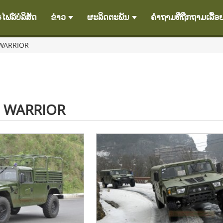
ໄຟລ໌ບໍລິສັດ
ຂ່າວ
ຜະລິດຕະພັນ
ຄຳຖາມທີ່ຖືກຖາມເລື້ອ
WARRIOR
 WARRIOR