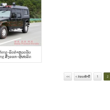
feng–ລົດຕຳຫຼວດຂັບ
feng ສົ່ງອອກ–ຜູ້ຜະລິດ
ອກ Mengshi
<<
< ກ່ອນໜ້ານີ້
1
2