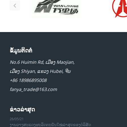
ຂໍ້ມູນຕິດຕໍ່
No.6 Huimin Rd, ເມືອງ Maojian,
ເມືອງ Shiyan, ແຂວງ Hubei, ຈີນ
+86 18986895008
fanya_trade@163.com
ຂ່າວລ່າສຸດ
26/05/21
ງານວາງສະແດງຜະລິດຕະພັນໃໝ່ລ່າສຸດຂອງບໍລິສັດ