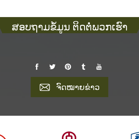
ສອບຖາມຂໍ້ມູນ ຕິດຕໍ່ພວກເຮົາ
ຈົດໝາຍຂ່າວ