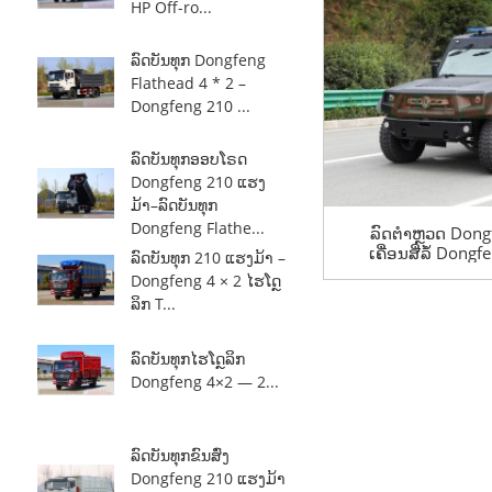
HP Off-ro...
ລົດບັນທຸກ Dongfeng
Flathead 4 * 2 –
Dongfeng 210 ...
ລົດບັນທຸກອອບໂຣດ
Dongfeng 210 ແຮງ
ມ້າ–ລົດບັນທຸກ
Dongfeng Flathe...
ລົດຕຳຫຼວດ Dong
ເຄື່ອນສີ່ລໍ້ Dong
ລົດບັນທຸກ 210 ແຮງມ້າ –
ລົດສົ່ງອ
Dongfeng 4 × 2 ໄຮໂດຼ
ລິກ T...
ລົດບັນທຸກໄຮໂດຼລິກ
Dongfeng 4×2 — 2...
ລົດບັນທຸກຂົນສົ່ງ
Dongfeng 210 ແຮງມ້າ