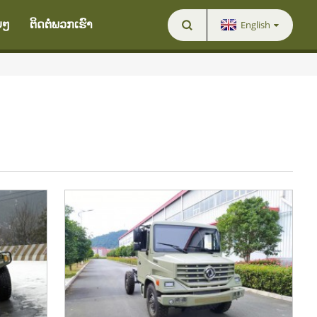
English
ຍໆ
ຕິດຕໍ່ພວກເຮົາ