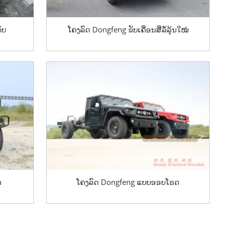
ັບ
ໂຄງລົດ Dongfeng ຂັບເຄື່ອນສີ່ລໍ້ລຸ້ນໃໝ່
ດ
ໂຄງລົດ Dongfeng ແບບອອບໂຣດ