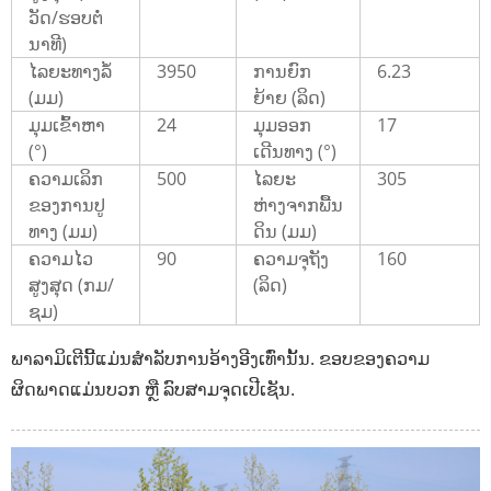
ວັດ/ຮອບຕໍ່
ນາທີ)
ໄລຍະທາງລໍ້
3950
ການຍົກ
6.23
(ມມ)
ຍ້າຍ (ລິດ)
ມຸມເຂົ້າຫາ
24
ມຸມອອກ
17
(°)
ເດີນທາງ (°)
ຄວາມເລິກ
500
ໄລຍະ
305
ຂອງການປູ
ຫ່າງຈາກພື້ນ
ທາງ (ມມ)
ດິນ (ມມ)
ຄວາມໄວ
90
ຄວາມຈຸຖັງ
160
ສູງສຸດ (ກມ/
(ລິດ)
ຊມ)
ພາລາມິເຕີນີ້ແມ່ນສຳລັບການອ້າງອີງເທົ່ານັ້ນ. ຂອບຂອງຄວາມ
ຜິດພາດແມ່ນບວກ ຫຼື ລົບສາມຈຸດເປີເຊັນ.