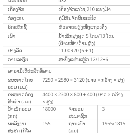
ໂໝດຂັບຂີ່
4×2
ເຄື່ອງຈັກ
ເຄື່ອງຈັກເວໄຊ 210 ແຮງມ້າ
ກ່ອງເກຍ
ຄູ່ມືກົນຈັກສິບສະປີດ
ລົດແທັກຊີ້
ຫົວຮາບພຽງໜຶ່ງແຖວເຄິ່ງ
ເພົາ
ນ້ຳໜັກສູງສຸດ 5 ໂຕນ/13 ໂຕນ
(ດ້ານໜ້າ/ດ້ານຫຼັງ)
ຢາງລົດ
11.00R20 (6 + 1)
ການລະງັບ
ສະປິງແຜ່ນເຫຼັກ 12/12+6
ພາລາມິເຕີປະສິດທິພາບ
ຂະໜາດໂດຍ
7250 × 2580 × 3120 (ຍາວ × ກວ້າງ × ສູງ)
ລວມ (ມມ)
ຂະໜາດກ່ອງ
4400 × 2300 × 800 + 400 (ຍາວ × ກວ້າງ
ສິນຄ້າ (ມມ)
× ສູງ)
ນ້ຳໜັກລວມ
18000
ຈຳນວນ
3
(ກກ)
ສະມາຊິກ
ພະລັງງານ
155
ຖານເພົາ
1955/1815
ສູງສຸດ (ກິໂລ
(ມມ)