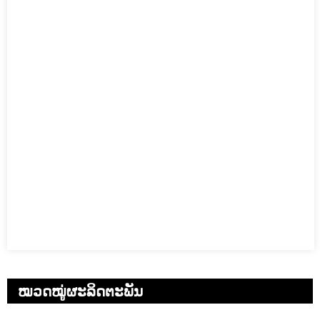
ໝວດໝູ່ຜະລິດຕະພັນ