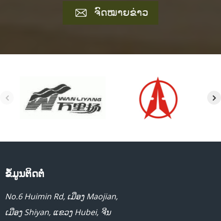
ຈົດໝາຍຂ່າວ
ຂໍ້ມູນຕິດຕໍ່
No.6 Huimin Rd, ເມືອງ Maojian,
ເມືອງ Shiyan, ແຂວງ Hubei, ຈີນ