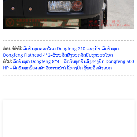
ກ່ອນໜ້ານີ້:
ລົດບັນທຸກອອບໂຣດ Dongfeng 210 ແຮງມ້າ–ລົດບັນທຸກ
Dongfeng Flathead 4*2–ຜູ້ຜະລິດສົ່ງອອກລົດບັນທຸກອອບໂຣດ
ຕໍ່ໄປ:
ລົດບັນທຸກ Dongfeng 8*4 – ລົດບັນທຸກຂົນສົ່ງທາງບົກ Dongfeng 500
HP – ລົດບັນທຸກພິເສດສຳລັບການນຳໃຊ້ທາງບົກ ຜູ້ຜະລິດສົ່ງອອກ