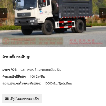
ຄໍາອະທິບາຍສັ້ນໆ:
ລາຄາ FOB:
0.5 - 9,999 ໂດລາສະຫະລັດ / ຊິ້ນ
ຈຳນວນສັ່ງຊື້ຂັ້ນຕ່ຳ:
100 ຊິ້ນ/ຊິ້ນ
ຄວາມສາມາດໃນການສະໜອງ:
10000 ຊິ້ນ/ຊິ້ນຕໍ່ເດືອນ
ສົ່ງອີເມວຫາພວກເຮົາ