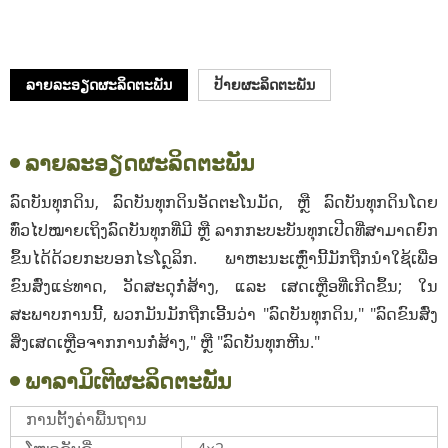
ລາຍລະອຽດຜະລິດຕະພັນ
ປ້າຍຜະລິດຕະພັນ
ລາຍລະອຽດຜະລິດຕະພັນ
ລົດບັນທຸກດິນ, ລົດບັນທຸກດິນອັດຕະໂນມັດ, ຫຼື ລົດບັນທຸກດິນໂດຍ
ທົ່ວໄປໝາຍເຖິງລົດບັນທຸກທີ່ມີ ຫຼື ລາກກະບະບັນທຸກເປີດທີ່ສາມາດຍົກ
ຂຶ້ນໄດ້ດ້ວຍກະບອກໄຮໂດຼລິກ. ພາຫະນະເຫຼົ່ານີ້ມັກຖືກນຳໃຊ້ເພື່ອ
ຂົນສົ່ງແຮ່ທາດ, ວັດສະດຸກໍ່ສ້າງ, ແລະ ເສດເຫຼືອທີ່ເກີດຂຶ້ນ; ໃນ
ສະພາບການນີ້, ພວກມັນມັກຖືກເອີ້ນວ່າ "ລົດບັນທຸກດິນ," "ລົດຂົນສົ່ງ
ສິ່ງເສດເຫຼືອຈາກການກໍ່ສ້າງ," ຫຼື "ລົດບັນທຸກຫີນ."
ພາລາມິເຕີຜະລິດຕະພັນ
ການຕັ້ງຄ່າພື້ນຖານ