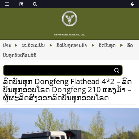
ບ້ານ
ຜະລິດຕະພັນ
ລົດບັນທຸກການຄ້າ
ລົດບັນທຸກ
ລົດ
ບັນທຸກຂັບເຄື່ອນສີ່ລໍ້
ລົດບັນທຸກ Dongfeng Flathead 4*2 – ລົດ
ບັນທຸກອອບໂຣດ Dongfeng 210 ແຮງມ້າ –
ຜູ້ຜະລິດສົ່ງອອກລົດບັນທຸກອອບໂຣດ