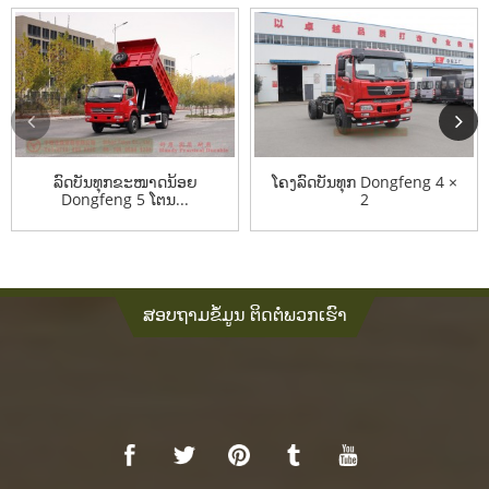
ລົດບັນທຸກຂະໜາດນ້ອຍ
ໂຄງລົດບັນທຸກ Dongfeng 4 ×
Dongfeng 5 ໂຕນ...
2
ສອບຖາມຂໍ້ມູນ ຕິດຕໍ່ພວກເຮົາ