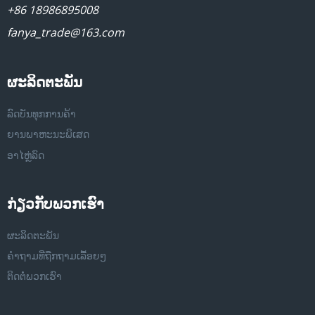
+86 18986895008
fanya_trade@163.com
ຜະລິດຕະພັນ
ລົດບັນທຸກການຄ້າ
ຍານພາຫະນະພິເສດ
ອາໄຫຼ່ລົດ
ກ່ຽວກັບພວກເຮົາ
ຜະລິດຕະພັນ
ຄຳຖາມທີ່ຖືກຖາມເລື້ອຍໆ
ຕິດຕໍ່ພວກເຮົາ