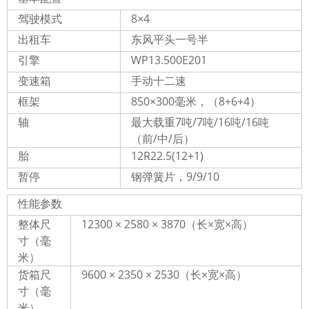
驾驶模式
8×4
出租车
东风平头一号半
引擎
WP13.500E201
变速箱
手动十二速
框架
850×300毫米，（8+6+4）
轴
最大载重7吨/7吨/16吨/16吨
（前/中/后）
胎
12R22.5(12+1)
暂停
钢弹簧片，9/9/10
性能参数
整体尺
12300 × 2580 × 3870（长×宽×高）
寸（毫
米）
货箱尺
9600 × 2350 × 2530（长×宽×高）
寸（毫
米）