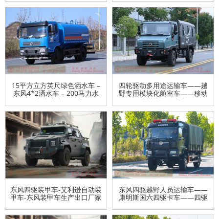
15平方立方英尺绿色洒水车 –
四轮驱动多用途运输车——越
东风4*2洒水车 – 200马力水
野专用模块化舱室车——移动
罐车生产出口厂家
式模块化舱室车
东风四驱装甲车-艾利逊自动装
东风四驱越野人员运输车——
甲车-东风装甲车生产出口厂家
康明斯国六四驱卡车——四驱
越野车出口制造商