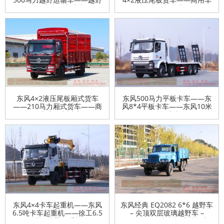
专用车出口制造商
出口制造商
东风4×2液压尾板厢式货车
东风500马力平板卡车——东
——210马力厢式货车——商
风8*4平板卡车——东风10米
用车出口制造商
平板卡车
东风4×4卡车起重机——东风
东风经典 EQ2082 6*6 越野车
6.5吨卡车起重机——徐工6.5
– 尖顶双层玻璃越野车 –
吨四节臂起重机
170/190 马力格栅式越野车