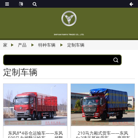
家
产品
特种车辆
定制车辆
定制车辆
东风8*4谷仓运输车——东风
210马力厢式货车——东风
500马力越野运输车——越野
4×2液压尾板货车——商用车